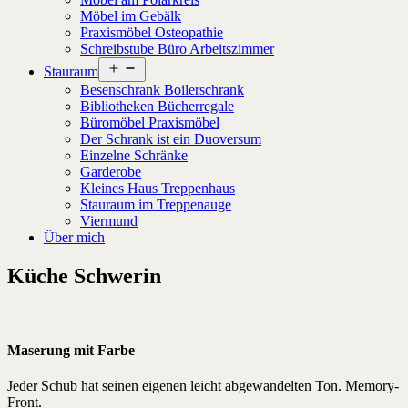
Möbel im Gebälk
Praxismöbel Osteopathie
Schreibstube Büro Arbeitszimmer
Menü
Stauraum
öffnen
Besenschrank Boilerschrank
Bibliotheken Bücherregale
Büromöbel Praxismöbel
Der Schrank ist ein Duoversum
Einzelne Schränke
Garderobe
Kleines Haus Treppenhaus
Stauraum im Treppenauge
Viermund
Über mich
Küche Schwerin
Maserung mit Farbe
Jeder Schub hat seinen eigenen leicht abgewandelten Ton. Memory-
Front.