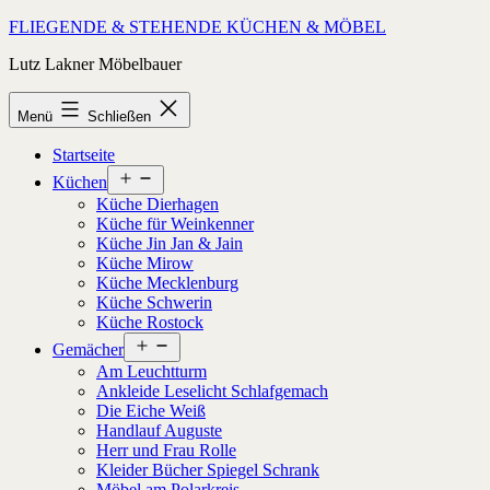
Zum
FLIEGENDE & STEHENDE KÜCHEN & MÖBEL
Inhalt
Lutz Lakner Möbelbauer
springen
Menü
Schließen
Startseite
Menü
Küchen
öffnen
Küche Dierhagen
Küche für Weinkenner
Küche Jin Jan & Jain
Küche Mirow
Küche Mecklenburg
Küche Schwerin
Küche Rostock
Menü
Gemächer
öffnen
Am Leuchtturm
Ankleide Leselicht Schlafgemach
Die Eiche Weiß
Handlauf Auguste
Herr und Frau Rolle
Kleider Bücher Spiegel Schrank
Möbel am Polarkreis