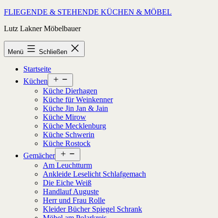
Zum
FLIEGENDE & STEHENDE KÜCHEN & MÖBEL
Inhalt
Lutz Lakner Möbelbauer
springen
Menü
Schließen
Startseite
Menü
Küchen
öffnen
Küche Dierhagen
Küche für Weinkenner
Küche Jin Jan & Jain
Küche Mirow
Küche Mecklenburg
Küche Schwerin
Küche Rostock
Menü
Gemächer
öffnen
Am Leuchtturm
Ankleide Leselicht Schlafgemach
Die Eiche Weiß
Handlauf Auguste
Herr und Frau Rolle
Kleider Bücher Spiegel Schrank
Möbel am Polarkreis