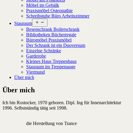
Möbel im Gebälk
Praxismöbel Osteopathie
Schreibstube Büro Arbeitszimmer
Menü
Stauraum
öffnen
Besenschrank Boilerschrank
Bibliotheken Bücherregale
Büromöbel Praxismöbel
Der Schrank ist ein Duoversum
Einzelne Schränke
Garderobe
Kleines Haus Treppenhaus
Stauraum im Treppenauge
Viermund
Über mich
Über mich
Ich bin Rostocker, 1970 geboren. Dipl. Ing für Innenarchitektur
1996. Selbstständig tätig seit 1998.
die Herstellung von Trance